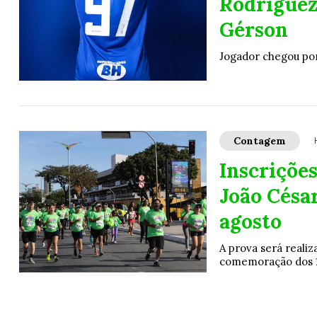
Rodríguez,
Gérson
Jogador chegou por
Contagem
Inscrições
João Césa
agosto
A prova será reali
comemoração dos 