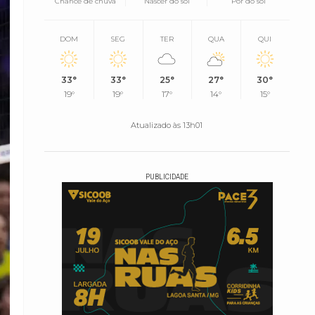
Chance de chuva
Nascer do sol
Pôr do sol
DOM
SEG
TER
QUA
QUI
33°
33°
25°
27°
30°
19°
19°
17°
14°
15°
Atualizado às 13h01
PUBLICIDADE