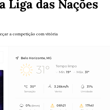
a Liga das Nações
eçar a competição com vitória
Belo Horizonte, MG
31°
Tempo limpo
Mín.
19°
Máx.
31°
30°
3.26km/h
31%
Sensação
Vento
Umidade
0%
06h21
17h41
(0mm)