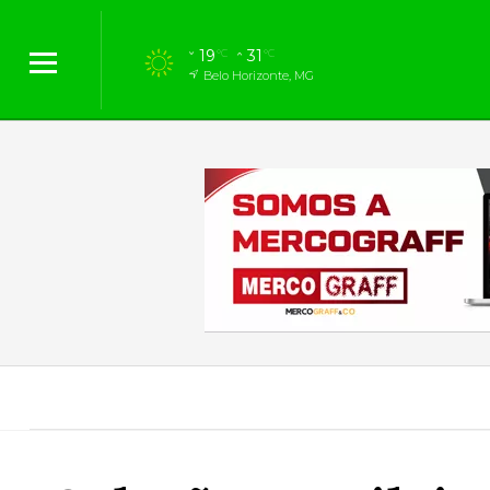
19
31
°C
°C
Belo Horizonte, MG