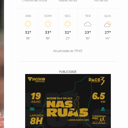
Chance de chuva
Nascer do sol
Pôr do sol
SÁB
DOM
SEG
TER
QUA
32°
33°
32°
23°
27°
18°
18°
21°
16°
14°
Atualizado às 17h01
PUBLICIDADE