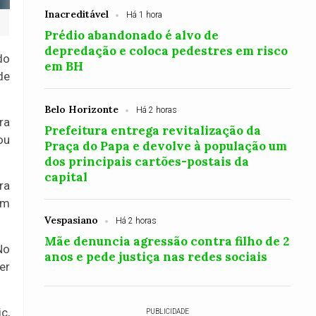
Inacreditável
Há 1 hora
Prédio abandonado é alvo de
depredação e coloca pedestres em risco
do
em BH
de
Belo Horizonte
Há 2 horas
ra
Prefeitura entrega revitalização da
ou
Praça do Papa e devolve à população um
dos principais cartões-postais da
capital
ra
em
Vespasiano
Há 2 horas
Mãe denuncia agressão contra filho de 2
No
anos e pede justiça nas redes sociais
er
c,
PUBLICIDADE