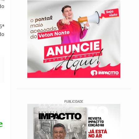
do
5ª
do
PUBLICIDADE
e