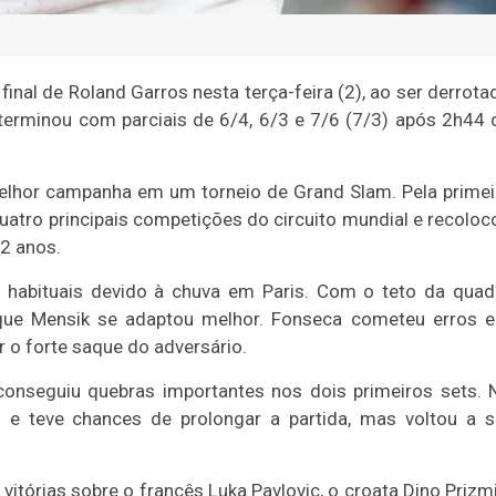
final de Roland Garros nesta terça-feira (2), ao ser derrota
 terminou com parciais de 6/4, 6/3 e 7/6 (7/3) após 2h44 
melhor campanha em um torneio de Grand Slam. Pela primei
uatro principais competições do circuito mundial e recoloc
22 anos.
s habituais devido à chuva em Paris. Com o teto da quad
 que Mensik se adaptou melhor. Fonseca cometeu erros 
r o forte saque do adversário.
onseguiu quebras importantes nos dois primeiros sets. 
em e teve chances de prolongar a partida, mas voltou a s
tórias sobre o francês Luka Pavlovic, o croata Dino Prizmi