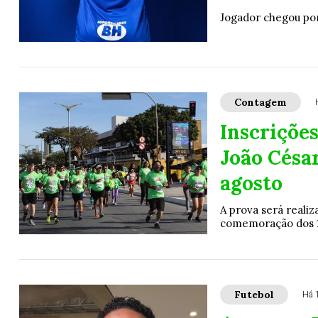
Jogador chegou por
Contagem
Inscrições
João Césa
agosto
A prova será reali
comemoração dos 
Futebol
Há 1