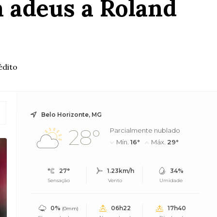
á adeus a Roland
édito
Belo Horizonte, MG
28°
Parcialmente nublado
Mín.
16°
Máx.
29°
27°
1.23km/h
34%
Sensação
Vento
Umidade
0%
06h22
17h40
(0mm)