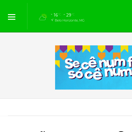
16
29
°C
°C
Belo Horizonte, MG