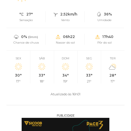
27°
2.52km/h
36%
Sensação
Vento
Umidade
0%
06h22
17h40
(0mm)
Chance de chuva
Nascer do sol
Pôr do sol
SEX
SÁB
DOM
SEG
TER
30°
33°
34°
33°
28°
17°
18°
19°
21°
17°
Atualizado às 16h01
PUBLICIDADE