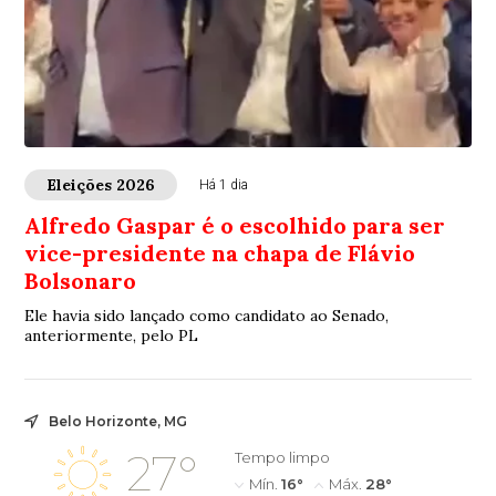
Eleições 2026
Há 1 dia
Alfredo Gaspar é o escolhido para ser
vice-presidente na chapa de Flávio
Bolsonaro
Ele havia sido lançado como candidato ao Senado,
anteriormente, pelo PL
Belo Horizonte, MG
27°
Tempo limpo
Mín.
16°
Máx.
28°