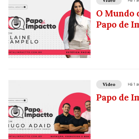
Vídeo
Há 1 a
O Mundo d
Papo de I
Vídeo
Há 1 a
Papo de I