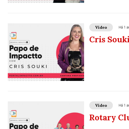
Vídeo
Há 1 a
Cris Souk
Vídeo
Há 1 a
Rotary Cl