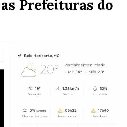
as Prefeituras do
Belo Horizonte, MG
20°
Parcialmente nublado
Mín.
16°
Máx.
28°
19°
1.38km/h
52%
Sensação
Vento
Umidade
0%
06h22
17h40
(0mm)
Chance de chuva
Nascer do sol
Pôr do sol