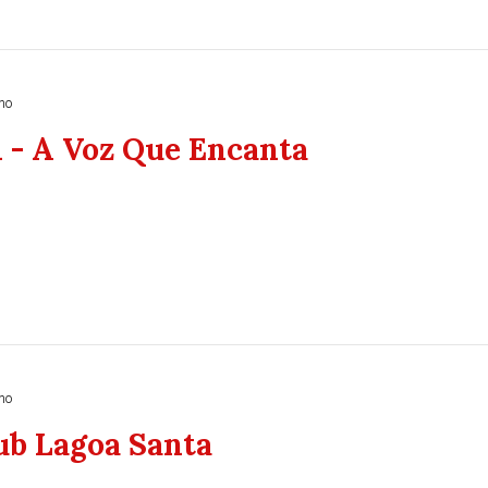
no
i - A Voz Que Encanta
no
ub Lagoa Santa