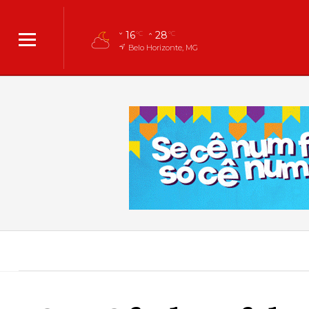
16
28
°C
°C
Belo Horizonte, MG