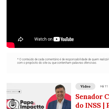
* O conteúdo de cada comentário é de responsabilidade de quem realizá-
com o propósito do site ou que contenham palavras ofensivas.
Vídeo
Há 11
Senador C
do INSS |