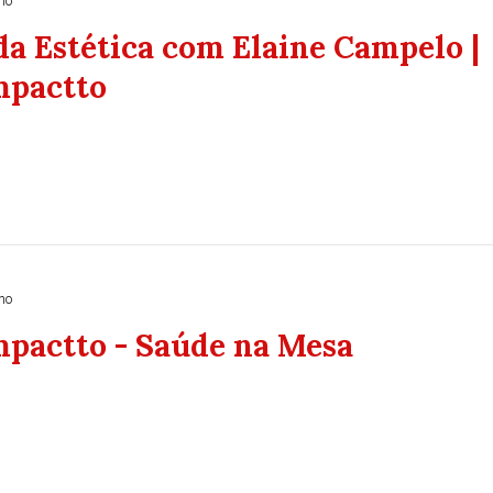
no
a Estética com Elaine Campelo |
mpactto
no
mpactto - Saúde na Mesa