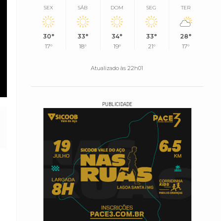
SEX
SÁB
DOM
SEG
TER
30°
33°
34°
33°
28°
17°
18°
19°
21°
17°
Atualizado às 22h01
PUBLICIDADE