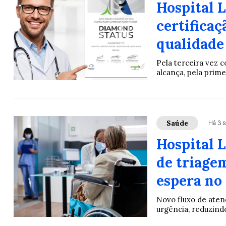
Hospital 
certifica
qualidade
Pela terceira vez 
alcança, pela prime
Saúde
Há 3 
Hospital 
de triage
espera no
Novo fluxo de aten
urgência, reduzind