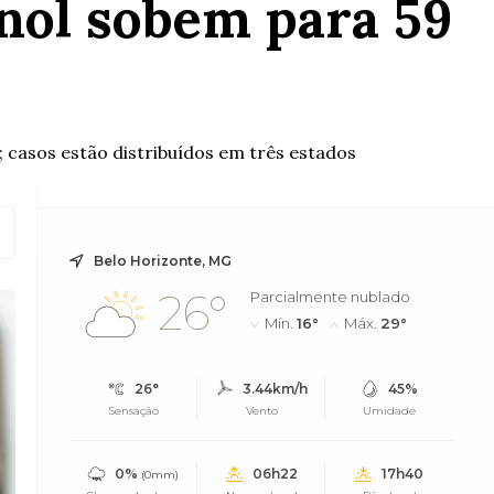
anol sobem para 59
 casos estão distribuídos em três estados
Belo Horizonte, MG
26°
Parcialmente nublado
Mín.
16°
Máx.
29°
26°
3.44km/h
45%
Sensação
Vento
Umidade
0%
06h22
17h40
(0mm)