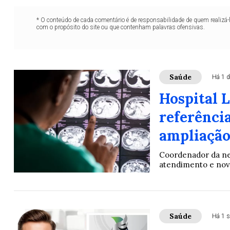
* O conteúdo de cada comentário é de responsabilidade de quem realizá-
com o propósito do site ou que contenham palavras ofensivas.
Saúde
Há 1 d
Hospital 
referênci
ampliação
Coordenador da neu
atendimento e novo
Saúde
Há 1 