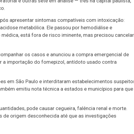
orial e outras sete em análise — três na capital paulista,
o.
a após apresentar sintomas compatíveis com intoxicação:
 acidose metabólica. Ele passou por hemodiálise e
médica, está fora de risco iminente, mas precisou cancelar
 acompanhar os casos e anunciou a compra emergencial de
r a importação do fomepizol, antídoto usado contra
rações em São Paulo e interditaram estabelecimentos suspeito
também emitiu nota técnica a estados e municípios para que
ntidades, pode causar cegueira, falência renal e morte.
s de origem desconhecida até que as investigações