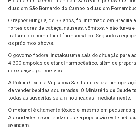
Há uma morte confirmada em São Paulo por exame laborat
duas em São Bernardo do Campo e duas em Pernambuc
O rapper Hungria, de 33 anos, foi internado em Brasíli
fortes dores de cabeça, náuseas, vômitos, visão turva e
tratamento com etanol farmacêutico. Segundo a equipe 
os próximos shows.
O governo federal instalou uma sala de situação para
4.300 ampolas de etanol farmacêutico, além de prepara
intoxicação por metanol.
A Polícia Civil e a Vigilância Sanitária realizaram ope
de vender bebidas adulteradas. O Ministério da Saúde 
todas as suspeitas sejam notificadas imediatamente.
O metanol é altamente tóxico e, mesmo em pequenas qua
Autoridades recomendam que a população evite bebida
avancem.