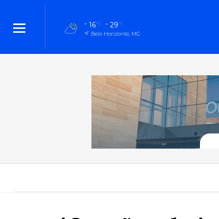
16
29
°C
°C
Belo Horizonte, MG