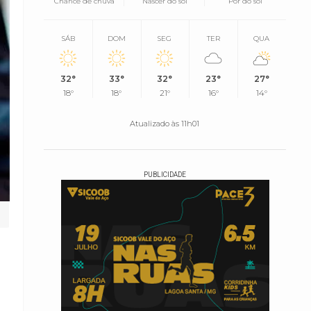
Chance de chuva
Nascer do sol
Pôr do sol
SÁB
DOM
SEG
TER
QUA
32°
33°
32°
23°
27°
18°
18°
21°
16°
14°
Atualizado às 11h01
PUBLICIDADE