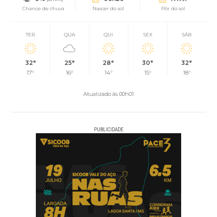
Chance de chuva
Nascer do sol
Pôr do sol
TER
QUA
QUI
SEX
SÁB
32°
25°
28°
30°
32°
17°
16°
14°
15°
18°
Atualizado às 00h01
PUBLICIDADE