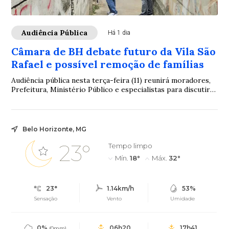
Audiência Pública
Há 1 dia
Câmara de BH debate futuro da Vila São
Rafael e possível remoção de famílias
Audiência pública nesta terça-feira (11) reunirá moradores,
Prefeitura, Ministério Público e especialistas para discutir
projeto urbanístico e fundiário
Belo Horizonte, MG
23°
Tempo limpo
Mín.
18°
Máx.
32°
23°
1.14km/h
53%
Sensação
Vento
Umidade
0%
06h20
17h41
(0mm)