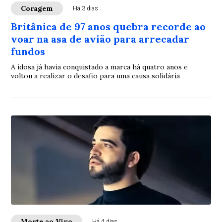
Coragem
Há 3 dias
Britânica de 97 anos quebra recorde ao
voar na asa de avião para arrecadar
fundos
A idosa já havia conquistado a marca há quatro anos e
voltou a realizar o desafio para uma causa solidária
Morte ao Vivo
Há 4 dias