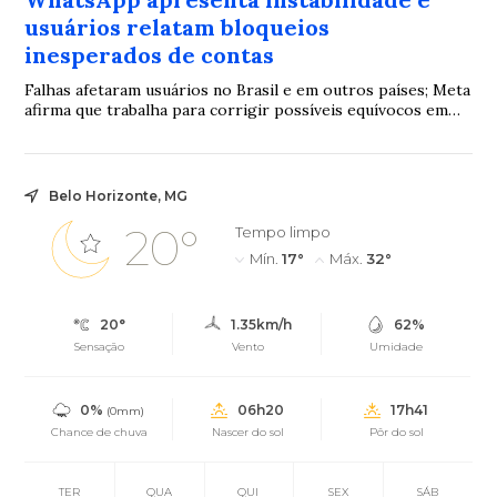
usuários relatam bloqueios
inesperados de contas
Falhas afetaram usuários no Brasil e em outros países; Meta
afirma que trabalha para corrigir possíveis equívocos em
suspensões
Belo Horizonte, MG
20°
Tempo limpo
Mín.
17°
Máx.
32°
20°
1.35km/h
62%
Sensação
Vento
Umidade
0%
06h20
17h41
(0mm)
Chance de chuva
Nascer do sol
Pôr do sol
TER
QUA
QUI
SEX
SÁB