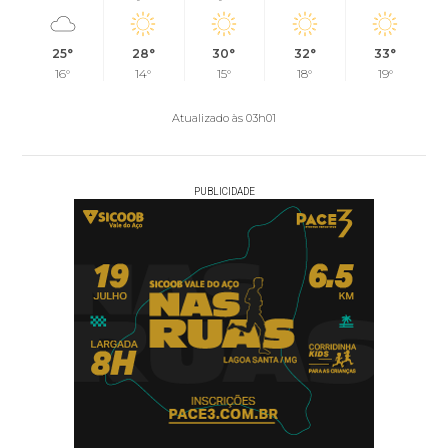
25°
28°
30°
32°
33°
16°
14°
15°
18°
19°
Atualizado às 03h01
PUBLICIDADE