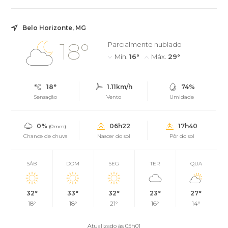
Belo Horizonte, MG
18°
Parcialmente nublado
Mín.
16°
Máx.
29°
18°
1.11km/h
74%
Sensação
Vento
Umidade
0%
06h22
17h40
(0mm)
Chance de chuva
Nascer do sol
Pôr do sol
SÁB
DOM
SEG
TER
QUA
32°
33°
32°
23°
27°
18°
18°
21°
16°
14°
Atualizado às 05h01