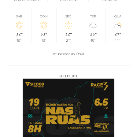
SÁB
DOM
SEG
TER
QUA
32°
33°
32°
23°
27°
18°
18°
21°
16°
14°
Atualizado às 10h01
PUBLICIDADE