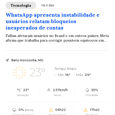
Tecnologia
Há 4 dias
WhatsApp apresenta instabilidade e
usuários relatam bloqueios
inesperados de contas
Falhas afetaram usuários no Brasil e em outros países; Meta
afirma que trabalha para corrigir possíveis equívocos em
suspensões
Belo Horizonte, MG
23°
Tempo limpo
Mín.
16°
Máx.
29°
23°
2.57km/h
55%
Sensação
Vento
Umidade
0%
06h22
17h40
(0mm)
Chance de chuva
Nascer do sol
Pôr do sol