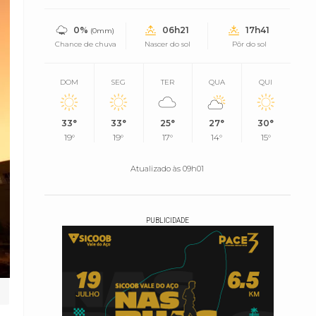
0%
06h21
17h41
(0mm)
Chance de chuva
Nascer do sol
Pôr do sol
DOM
SEG
TER
QUA
QUI
33°
33°
25°
27°
30°
19°
19°
17°
14°
15°
Atualizado às 09h01
PUBLICIDADE