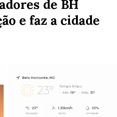
adores de BH
ão e faz a cidade
Belo Horizonte, MG
23°
Tempo limpo
Mín.
19°
Máx.
31°
23°
1.35km/h
53%
Sensação
Vento
Umidade