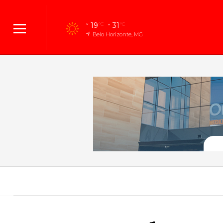
19
31
°C
°C
Belo Horizonte, MG