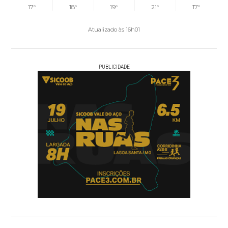
17°
18°
19°
21°
17°
Atualizado às 16h01
PUBLICIDADE