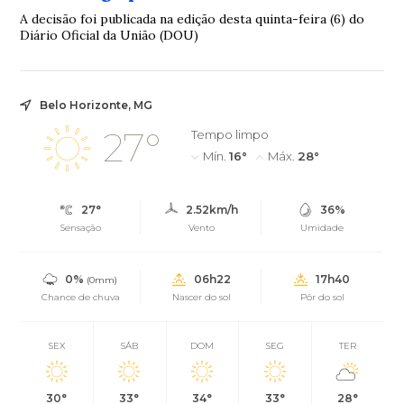
A decisão foi publicada na edição desta quinta-feira (6) do
Diário Oficial da União (DOU)
Belo Horizonte, MG
27°
Tempo limpo
Mín.
16°
Máx.
28°
27°
2.52km/h
36%
Sensação
Vento
Umidade
0%
06h22
17h40
(0mm)
Chance de chuva
Nascer do sol
Pôr do sol
SEX
SÁB
DOM
SEG
TER
30°
33°
34°
33°
28°